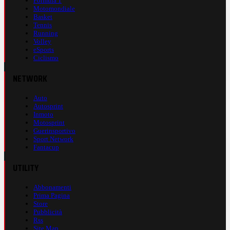
Formula 1
Motomondiale
Basket
Tennis
Running
Volley
eSports
Ciclismo
NETWORK
Auto
Autosprint
Inmoto
Motosprint
Guerinsportivo
Sport Network
Fantacup
UTILITY
Abbonamenti
Prima Pagina
Store
Pubblicità
Rss
Site Map