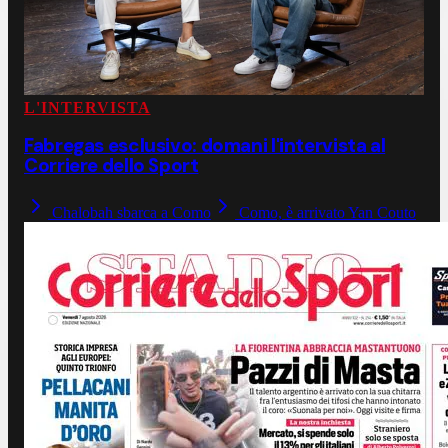
L'INTERVISTA
Fabregas esclusivo: domani l'intervista al
Corriere dello Sport
Chalobah sbarca a Como
Como, è arrivato Yan Couto