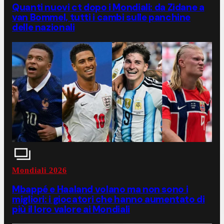
Quanti nuovi ct dopo i Mondiali: da Zidane a
van Bommel, tutti i cambi sulle panchine
delle nazionali
Mondiali 2026
Mbappé e Haaland volano ma non sono i
migliori: i giocatori che hanno aumentato di
più il loro valore ai Mondiali