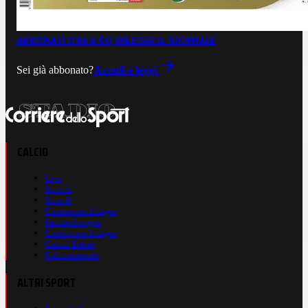
ABBONATI ORA A €0,99
LEGGI IL GIORNALE
Sei già abbonato?
Accedi e leggi
CALCIO
Live
Serie A
Serie B
Champions League
Europa League
Conference League
Calcio Estero
Calciomercato
ALTRI SPORT