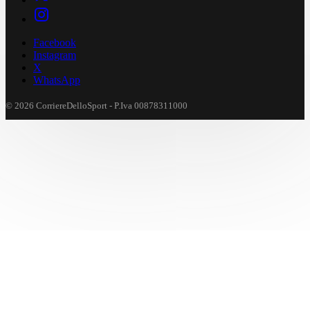
Facebook
Instagram
X
WhatsApp
© 2026 CorriereDelloSport - P.Iva 00878311000