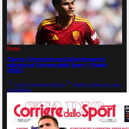
Roma
Castro, l'intervista esclusiva domani in
edicola sul Corriere dello Sport - Stadio
VIDEO
Castro, l'intervista esclusiva
Roma in Galles: da Castro
a Koulierakis