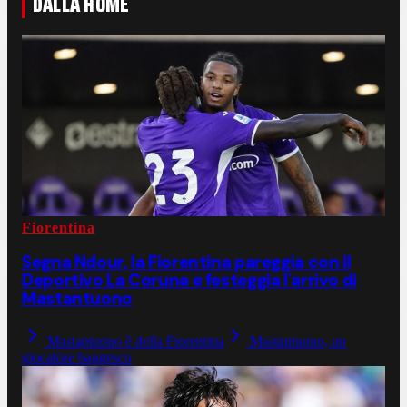
DALLA HOME
Fiorentina
Segna Ndour, la Fiorentina pareggia con il
Deportivo La Coruna e festeggia l'arrivo di
Mastantuono
Mastantuono è della Fiorentina
Mastantuono, un
giocatore baggesco