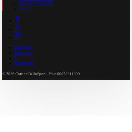
Calendario Premier L.
Casinò
Facebook
Instagram
X
WhatsApp
© 2026 CorriereDelloSport - P.Iva 00878311000