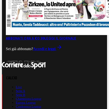
ABBONATI ORA A €0,99
LEGGI IL GIORNALE
Sei già abbonato?
Accedi e leggi
CALCIO
Live
Serie A
Serie B
Champions League
Europa League
Conference League