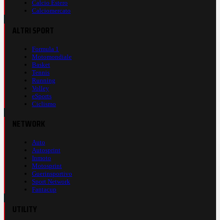
Calcio Estero
Calciomercato
ALTRI SPORT
Formula 1
Motomondiale
Basket
Tennis
Running
Volley
eSports
Ciclismo
NETWORK
Auto
Autosprint
Inmoto
Motosprint
Guerinsportivo
Sport Network
Fantacup
UTILITY