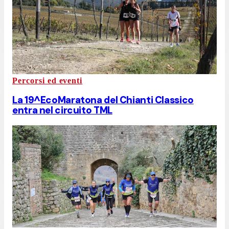
Percorsi ed eventi
La 19^EcoMaratona del Chianti Classico
entra nel circuito TML