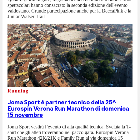
spettacolari hanno consacrato la seconda edizione dell'evento
valdostano. Grande partecipazione anche per la BeccaPink e la
Junior Walser Trail
Running
Joma Sport è partner tecnico della 25^
Eurospin Verona Run Marathon di domenica
15 novembre
Joma Sport vestirà l’evento di alta qualità tecnica. Svelata la T-
shirt che gli atleti troveranno nel pacco gara. Eurospin Verona
Run Marathon 42K/21K e Family Run al via domenica 15