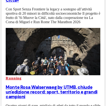
Città»
Con Sport Senza Frontiere la legacy a sostegno all’attività
sportiva di 20 minori in difficoltà socioeconomiche Il progetto è
frutto di 'Si Muove la Città', nato dalla cooperazione tra La
Corsa di Miguel e Run Rome The Marathon 2026
Running
Monte Rosa Walserwaeg by UTMB, chiude
un'edizione record: sport, territorio e grandi
campioni
Quattro giorni di gare, migliaia di atleti da tutto il mondo e sfide