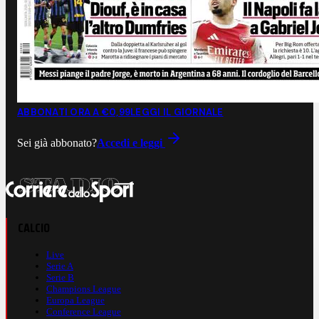
ABBONATI ORA A €0,99
LEGGI IL GIORNALE
Sei già abbonato?
Accedi e leggi
CALCIO
Live
Serie A
Serie B
Champions League
Europa League
Conference League