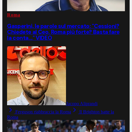
Roma
Gasperini, le parole sul mercato: "Cessioni?
Chiedete al Ceo. Roma più forte? Basta fare
la conta..." VIDEO
Jacopo Aliprandi
Ferguson riabbraccia la Roma
Il Brighton batte la
Roma