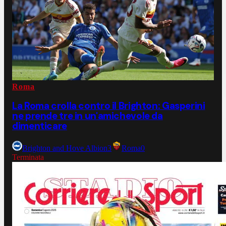
Roma
La Roma crolla contro il Brighton: Gasperini
ne prende tre in un'amichevole da
dimenticare
Brighton and Hove Albion
3
Roma
0
Terminata