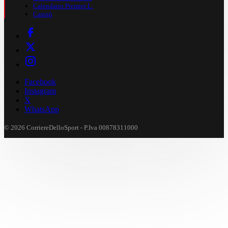
Calendario Premier L.
Casinò
Facebook
Instagram
X
WhatsApp
© 2026 CorriereDelloSport - P.Iva 00878311000