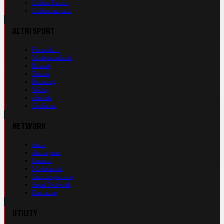
Calcio Estero
Calciomercato
ALTRI SPORT
Formula 1
Motomondiale
Basket
Tennis
Running
Volley
eSports
Ciclismo
NETWORK
Auto
Autosprint
Inmoto
Motosprint
Guerinsportivo
Sport Network
Fantacup
UTILITY