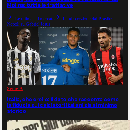
Molina: tutte le trattative
Le ultime sul mercato
L'indiscrezione dal Brasile:
Napoli su Gabriel Jesus
Serie A
Italia, che crollo: il dato che racconta come
la fiducia sui calciatori italiani sia al minimo
storico