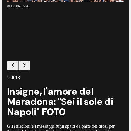
©
LAPRESSE
©
L
1
di
18
Insigne, l'amore del
Maradona: "Sei il sole di
Napoli" FOTO
Gli striscioni e i messaggi sugli spalti da parte dei tifosi per