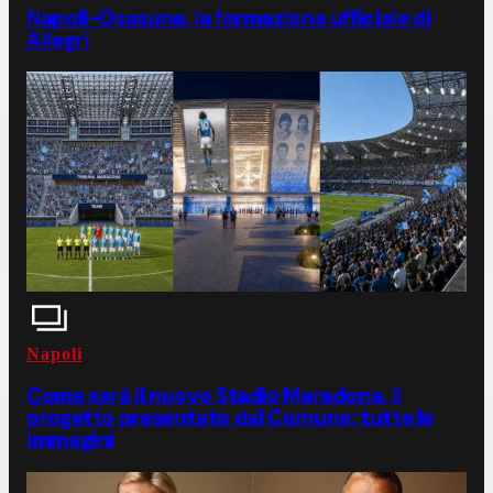
Napoli-Osasuna, la formazione ufficiale di
Allegri
Napoli
Come sarà il nuovo Stadio Maradona, il
progetto presentato dal Comune: tutte le
immagini