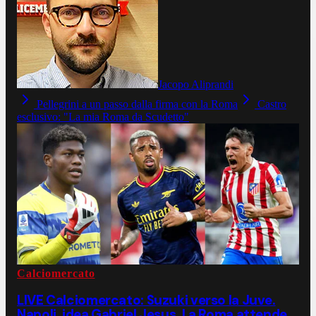
Jacopo Aliprandi
Pellegrini a un passo dalla firma con la Roma
Castro
esclusivo: "La mia Roma da Scudetto"
Calciomercato
LIVE Calciomercato: Suzuki verso la Juve.
Napoli, idea Gabriel Jesus. La Roma attende