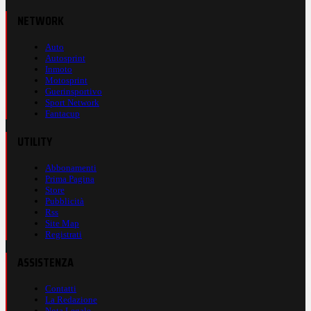
NETWORK
Auto
Autosprint
Inmoto
Motosprint
Guerinsportivo
Sport Network
Fantacup
UTILITY
Abbonamenti
Prima Pagina
Store
Pubblicità
Rss
Site Map
Registrati
ASSISTENZA
Contatti
La Redazione
Nota Legale