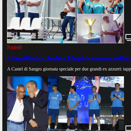
Napoli
Il Napoli lustra i trofei e Allegri riceve una vis
A Castel di Sangro giornata speciale per due grandi ex azzurri: tapp