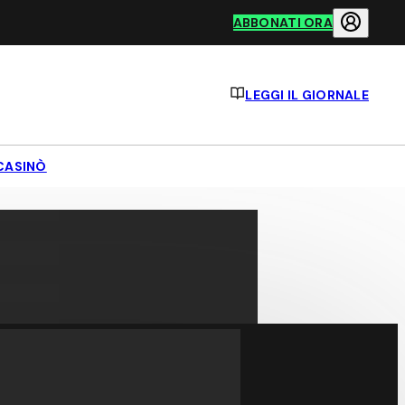
ABBONATI ORA
LEGGI IL GIORNALE
CASINÒ