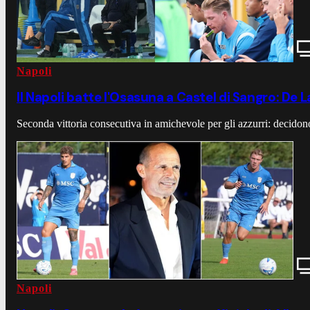
Napoli
Il Napoli batte l'Osasuna a Castel di Sangro: De
Seconda vittoria consecutiva in amichevole per gli azzurri: decidono
Napoli