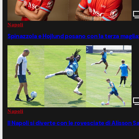
Napoli
Spinazzola e Hojlund posano con la terza maglia: 
Napoli
Il Napoli si diverte con le rovesciate di Alisson Sa