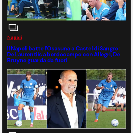
Napoli
Il Napoli batte l'Osasuna a Castel di Sangro:
De Laurentiis a bordocampo con Allegri, De
Bruyne guarda da fuori