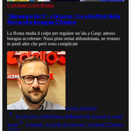
Calciomercato Roma
"Giovani e forti", chi sono i tre obiettivi della
Roma che insegue D'Amico
La Roma studia il colpo per regalare un’ala a Gasp: adesso
bisogna accelerare: Nusa pista ormai abbandonata, ne restano
in piedi altre che però sono complicate
Jacopo Aliprandi
Tre gol presi col Brighton, Pellegrini che rinnova: le ironie
social
Gasperini, le parole sul mercato: "Cessioni? Chiedete
al Ceo"