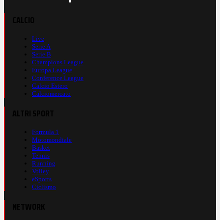
CALCIO
Live
Serie A
Serie B
Champions League
Europa League
Conference League
Calcio Estero
Calciomercato
ALTRI SPORT
Formula 1
Motomondiale
Basket
Tennis
Running
Volley
eSports
Ciclismo
NETWORK