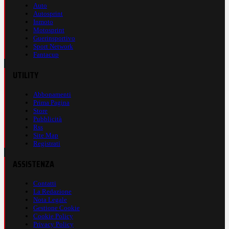
Auto
Autosprint
Inmoto
Motosprint
Guerinsportivo
Sport Network
Fantacup
UTILITY
Abbonamenti
Prima Pagina
Store
Pubblicità
Rss
Site Map
Registrati
ASSISTENZA
Contatti
La Redazione
Nota Legale
Gestione Cookie
Cookie Policy
Privacy Policy