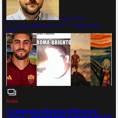
Jacopo Aliprandi
Ferguson riabbraccia la Roma
Il Brighton batte la
Roma
Roma
Tre gol presi col Brighton, Pellegrini che
rinnova: i tifosi della Roma ironizzano così sui