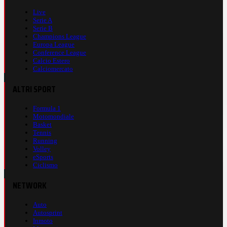
Live
Serie A
Serie B
Champions League
Europa League
Conference League
Calcio Estero
Calciomercato
ALTRI SPORT
Formula 1
Motomondiale
Basket
Tennis
Running
Volley
eSports
Ciclismo
NETWORK
Auto
Autosprint
Inmoto