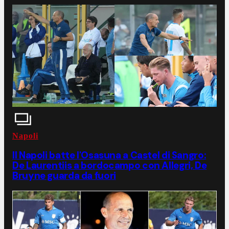
Napoli
Il Napoli batte l'Osasuna a Castel di Sangro:
De Laurentiis a bordocampo con Allegri, De
Bruyne guarda da fuori