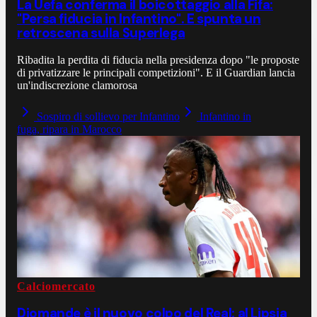
La Uefa conferma il boicottaggio alla Fifa:
"Persa fiducia in Infantino". E spunta un
retroscena sulla Superlega
Ribadita la perdita di fiducia nella presidenza dopo "le proposte
di privatizzare le principali competizioni". E il Guardian lancia
un'indiscrezione clamorosa
Sospiro di sollievo per Infantino
Infantino in
fuga, ripara in Marocco
Calciomercato
Diomande è il nuovo colpo del Real: al Lipsia