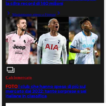
la cifra record di 140 milioni
Mastantuono atteso a Firenze
Calciomercato
FOTO
I club che hanno speso di più sul
mercato dal 2022: tante sorprese e sei
italiane in classifica