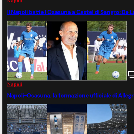
Napoli
Il Napoli batte l'Osasuna a Castel di Sangro: De
Napoli
Napoli-Osasuna, la formazione ufficiale di Allegr