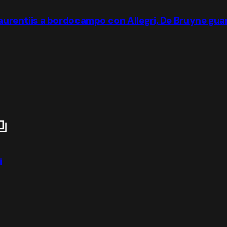
 Laurentiis a bordocampo con Allegri, De Bruyne gua
i