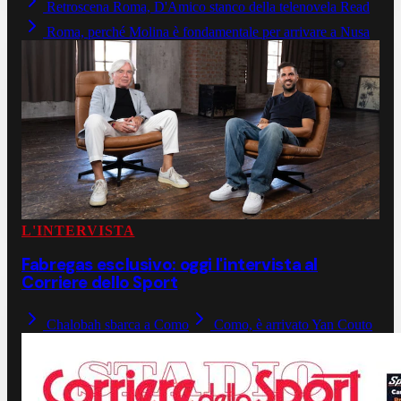
Retroscena Roma, D'Amico stanco della telenovela Read
Roma, perché Molina è fondamentale per arrivare a Nusa
L'INTERVISTA
Fabregas esclusivo: oggi l'intervista al
Corriere dello Sport
Chalobah sbarca a Como
Como, è arrivato Yan Couto