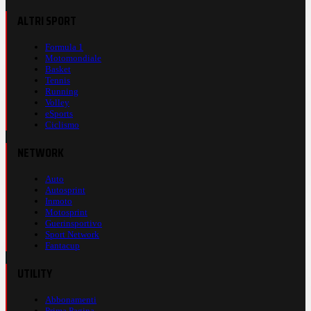
ALTRI SPORT
Formula 1
Motomondiale
Basket
Tennis
Running
Volley
eSports
Ciclismo
NETWORK
Auto
Autosprint
Inmoto
Motosprint
Guerinsportivo
Sport Network
Fantacup
UTILITY
Abbonamenti
Prima Pagina