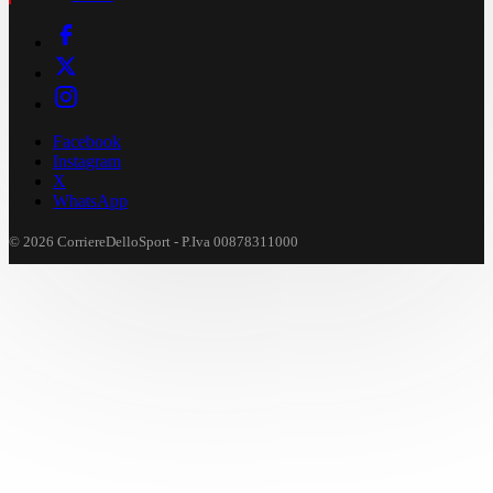
Facebook
Instagram
X
WhatsApp
© 2026 CorriereDelloSport - P.Iva 00878311000