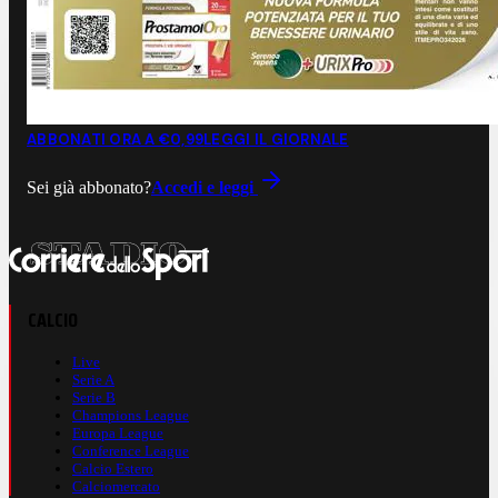
ABBONATI ORA A €0,99
LEGGI IL GIORNALE
Sei già abbonato?
Accedi e leggi
CALCIO
Live
Serie A
Serie B
Champions League
Europa League
Conference League
Calcio Estero
Calciomercato