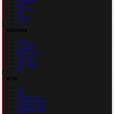
Store
Pubblicità
Rss
Site Map
Registrati
ASSISTENZA
Contatti
La Redazione
Nota Legale
Gestione Cookie
Cookie Policy
Privacy Policy
Cond. Generali
Faq
ALTRO
Video
Foto
Calendario Serie A
Calendario Champions
Calendario Europa L.
Calendario Premier L.
Casinò