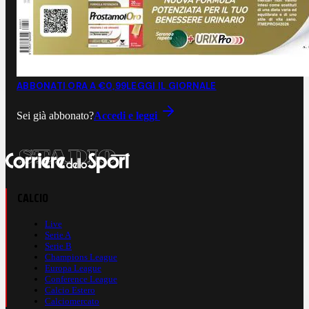
ABBONATI ORA A €0,99
LEGGI IL GIORNALE
Sei già abbonato?
Accedi e leggi
CALCIO
Live
Serie A
Serie B
Champions League
Europa League
Conference League
Calcio Estero
Calciomercato