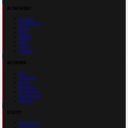
ALTRI SPORT
Formula 1
Motomondiale
Basket
Tennis
Running
Volley
eSports
Ciclismo
NETWORK
Auto
Autosprint
Inmoto
Motosprint
Guerinsportivo
Sport Network
Fantacup
UTILITY
Abbonamenti
Prima Pagina