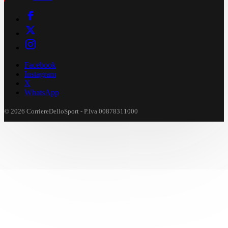
Facebook
Instagram
X
WhatsApp
© 2026 CorriereDelloSport - P.Iva 00878311000