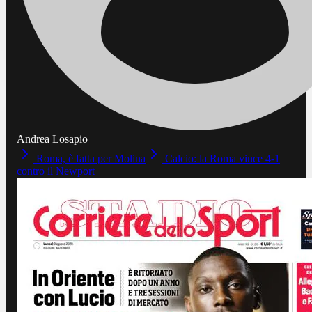
Andrea Losapio
Roma, è fatta per Molina
Calcio: la Roma vince 4-1
contro il Newport