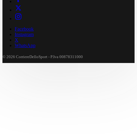
Facebook
Instagram
X
WhatsApp
© 2026 CorriereDelloSport - P.Iva 00878311000