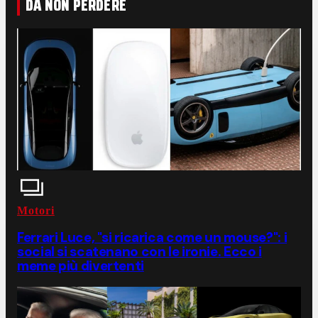
DA NON PERDERE
Motori
Ferrari Luce, "si ricarica come un mouse?": i
social si scatenano con le ironie. Ecco i
meme più divertenti