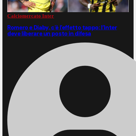
Calciomercato Inter
Romero e Diaby, c'è l'effetto tappo: l’Inter
deve liberare un posto in difesa