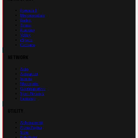
Formula 1
Motomondiale
Basket
Tennis
Running
Volley
eSports
Ciclismo
NETWORK
Auto
Autosprint
Inmoto
Motosprint
Guerinsportivo
Sport Network
Fantacup
UTILITY
Abbonamenti
Prima Pagina
Store
Pubblicità