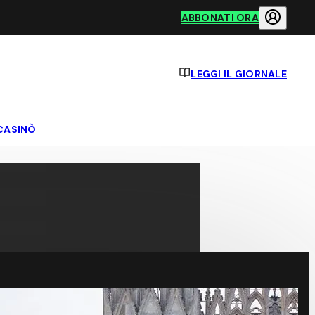
ABBONATI ORA
LEGGI IL GIORNALE
CASINÒ