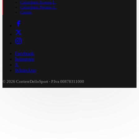
Calendario Europa L.
Calendario Premier L.
Casinò
Facebook
Instagram
X
WhatsApp
© 2026 CorriereDelloSport - P.Iva 00878311000