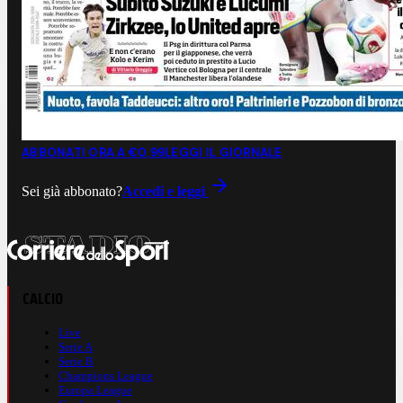
ABBONATI ORA A €0,99
LEGGI IL GIORNALE
Sei già abbonato?
Accedi e leggi
CALCIO
Live
Serie A
Serie B
Champions League
Europa League