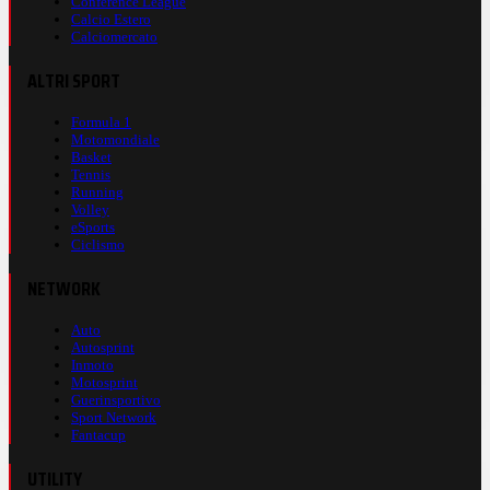
Conference League
Calcio Estero
Calciomercato
ALTRI SPORT
Formula 1
Motomondiale
Basket
Tennis
Running
Volley
eSports
Ciclismo
NETWORK
Auto
Autosprint
Inmoto
Motosprint
Guerinsportivo
Sport Network
Fantacup
UTILITY