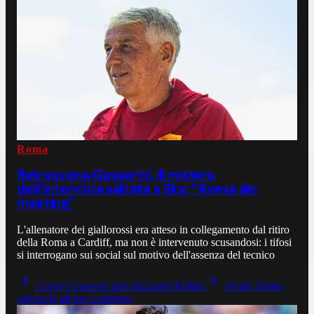
Roma
Retroscena Gasperini, il mistero
dell’intervista saltata a Sky: “Aveva dei
meeting”
L'allenatore dei giallorossi era atteso in collegamento dal ritiro
della Roma a Cardiff, ma non è intervenuto scusandosi: i tifosi
si interrogano sui social sul motivo dell'assenza del tecnico
Come Gasperini può utilizzare Molina
Svolta Roma,
adesso le ali per Gasperini