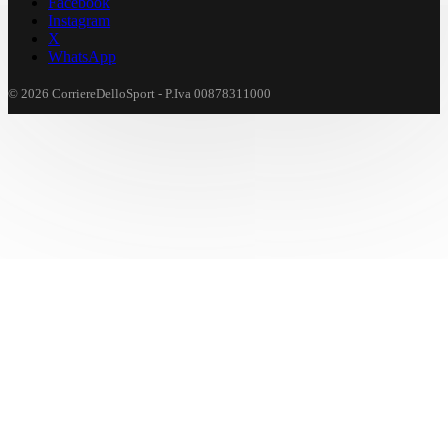
Facebook
Instagram
X
WhatsApp
© 2026 CorriereDelloSport - P.Iva 00878311000