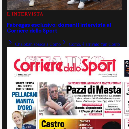
L'INTERVISTA
Fabregas esclusivo: domani l'intervista al
Corriere dello Sport
Chalobah sbarca a Como
Como, è arrivato Yan Couto