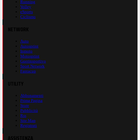
Running
Volley
eSports
Ciclismo
NETWORK
Auto
Autosprint
Inmoto
Motosprint
Guerinsportivo
Sport Network
Fantacup
UTILITY
Abbonamenti
Prima Pagina
Store
Pubblicità
Rss
Site Map
Registrati
ASSISTENZA