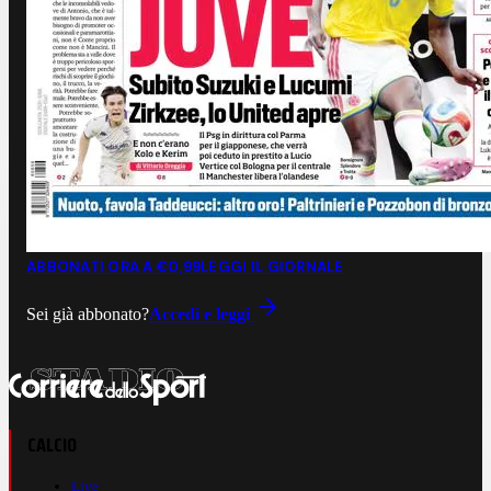
ABBONATI ORA A €0,99
LEGGI IL GIORNALE
Sei già abbonato?
Accedi e leggi
CALCIO
Live