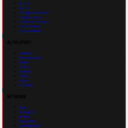
Serie A
Serie B
Champions League
Europa League
Conference League
Calcio Estero
Calciomercato
ALTRI SPORT
Formula 1
Motomondiale
Basket
Tennis
Running
Volley
eSports
Ciclismo
NETWORK
Auto
Autosprint
Inmoto
Motosprint
Guerinsportivo