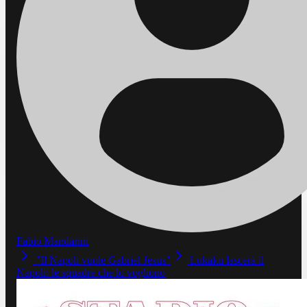
Fabio Mandarini
"Il Napoli vuole Gabriel Jesus"
Lukaku lascerà il
Napoli: le squadre che lo vogliono