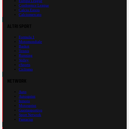
Europa League
Conference League
Calcio Estero
Calciomercato
ALTRI SPORT
Formula 1
Motomondiale
Basket
Tennis
Running
Volley
eSports
Ciclismo
NETWORK
Auto
Autosprint
Inmoto
Motosprint
Guerinsportivo
Sport Network
Fantacup