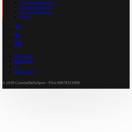
Calendario Champions
Calendario Europa L.
Calendario Premier L.
Casinò
Facebook
Instagram
X
WhatsApp
© 2026 CorriereDelloSport - P.Iva 00878311000