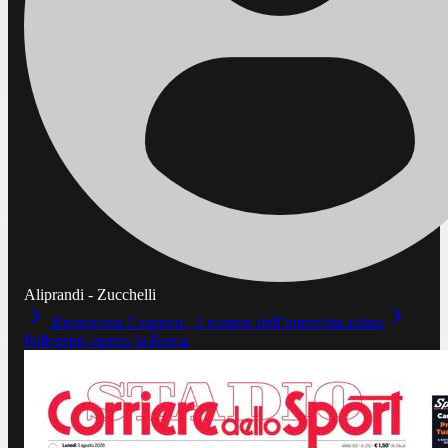
Aliprandi - Zucchelli
Retroscena Gasperini, il mistero dell’intervista saltata
Pellegrini aspetta la Roma