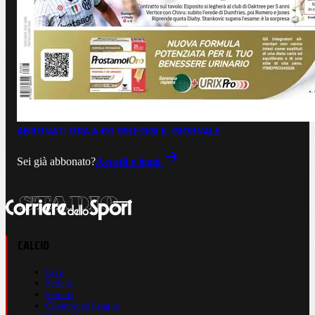
ABBONATI ORA A €0,99
LEGGI IL GIORNALE
Sei già abbonato?
Accedi e leggi
CALCIO
Live
Serie A
Serie B
Champions League