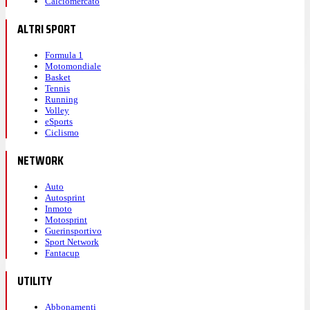
Calciomercato
ALTRI SPORT
Formula 1
Motomondiale
Basket
Tennis
Running
Volley
eSports
Ciclismo
NETWORK
Auto
Autosprint
Inmoto
Motosprint
Guerinsportivo
Sport Network
Fantacup
UTILITY
Abbonamenti