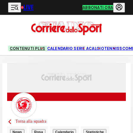
LIVE
Vai al contenuto principale
ABBONATI ORA
CONTENUTI PLUS
CALENDARIO SERIE A
CALCIO
TENNIS
SCOM
Torna alla squadra
News
Rosa
Calendario
Statistiche