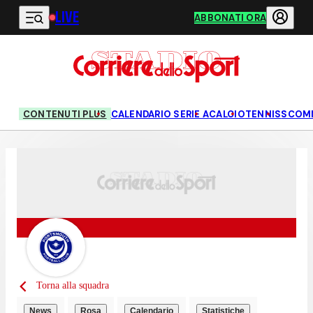
LIVE
Vai al contenuto principale
ABBONATI ORA
CONTENUTI PLUS
CALENDARIO SERIE A
CALCIO
TENNIS
SCOM
Torna alla squadra
News
Rosa
Calendario
Statistiche