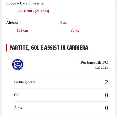
Luogo e Data di nascita
Umeh-Chibueze non ha giocato nemmeno una partita di
Premier League nell'ultima stagione con il Crystal Palace.
,
26/1/2005
(
21
anni)
Prima di arrivare a vestire la maglia del Portsmouth nel
Altezza
Peso
settembre 2025, l'attaccante non ha collezionato alcuna
presenza in campionato con il Crystal Palace.
185
cm
73
kg
PARTITE, GOL E ASSIST IN CARRIERA
Portsmouth FC
dal 2025
2
Partite giocate
0
Gol
0
Assist