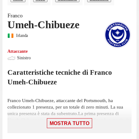
Franco
Umeh-Chibueze
Irlanda
Attaccante
Sinistro
Caratteristiche tecniche di
Franco
Umeh-Chibueze
Franco Umeh-Chibueze, attaccante del Portsmouth, ha
collezionato 1 presenza, per un totale di zero minuti. La sua
unica presenza è stata da subentrato.La prima presenza di
Umeh-Chibueze in campionato è stata il 29 dicembre, partita in
MOSTRA TUTTO
cui ha giocato solamente un minuto con la maglia del
Portsmouth contro il Charlton Athletic, nella vittoria per 2-1.