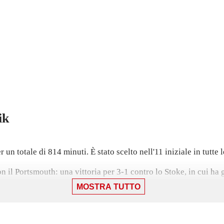
ik
un totale di 814 minuti. È stato scelto nell'11 iniziale in tutte 
on il Portsmouth: una vittoria per 3-1 contro lo Stoke, in cui h
MOSTRA TUTTO
o in 13 partite con Hibernian, gare in cui ha mantenuto 2 volte 
tembre 2025, il portiere ha collezionato 6 presenze in campiona