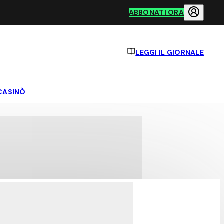
ABBONATI ORA
LEGGI IL GIORNALE
CASINÒ