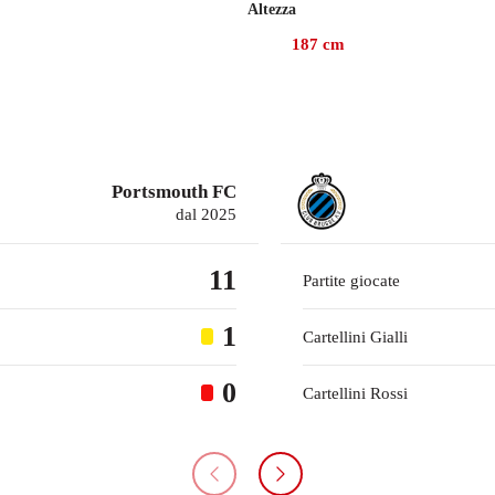
Altezza
187
cm
Portsmouth FC
dal 2025
11
Partite giocate
1
Cartellini Gialli
0
Cartellini Rossi