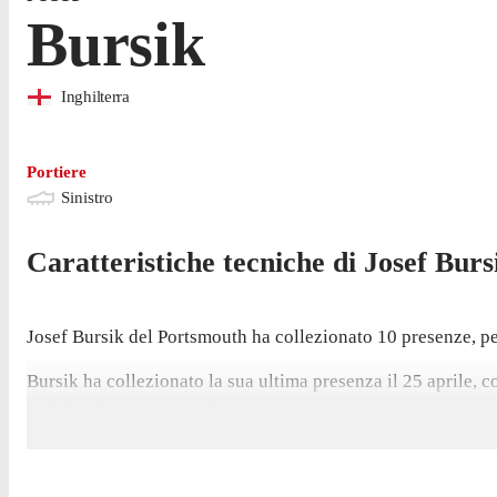
Bursik
Inghilterra
Portiere
Sinistro
Caratteristiche tecniche di
Josef
Burs
Josef Bursik del Portsmouth ha collezionato 10 presenze, per 
Bursik ha collezionato la sua ultima presenza il 25 aprile, c
inviolata in questa stagione.
Nella passata stagione di Premiership Bursik è sceso in camp
Prima di arrivare a vestire la maglia del Portsmouth nel set