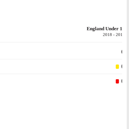
England Under 19
2018 - 2019
6
0
0