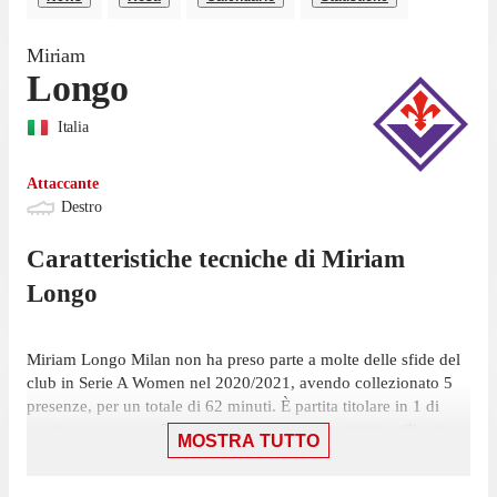
Miriam
Longo
Italia
Attaccante
Destro
Caratteristiche tecniche di
Miriam
Longo
Miriam Longo Milan non ha preso parte a molte delle sfide del
club in Serie A Women nel 2020/2021, avendo collezionato 5
presenze, per un totale di 62 minuti. È partita titolare in 1 di
queste presenze su 22 giornate ed è stata soprattutto utilizzata
MOSTRA TUTTO
come subentrata, in 4 occasioni.
L'ultima presenza di Longo in campionato è stata il 23 maggio,