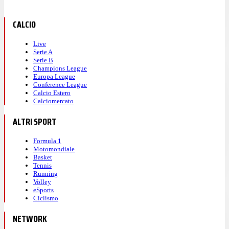
CALCIO
Live
Serie A
Serie B
Champions League
Europa League
Conference League
Calcio Estero
Calciomercato
ALTRI SPORT
Formula 1
Motomondiale
Basket
Tennis
Running
Volley
eSports
Ciclismo
NETWORK