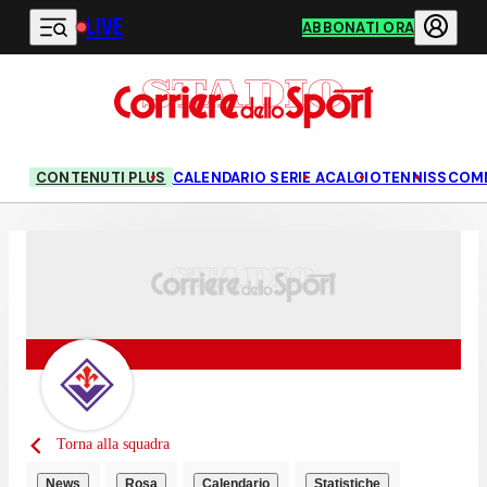
LIVE
Vai al contenuto principale
ABBONATI ORA
CONTENUTI PLUS
CALENDARIO SERIE A
CALCIO
TENNIS
SCOM
Torna alla squadra
News
Rosa
Calendario
Statistiche