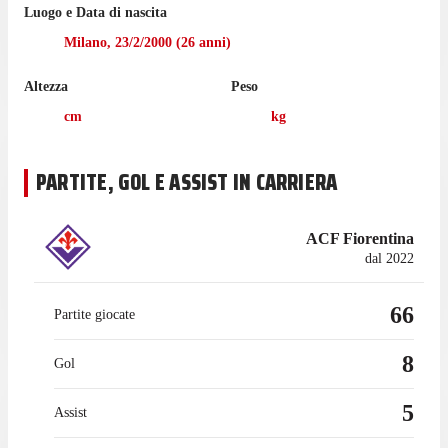
Luogo e Data di nascita
gara in cui ha giocato 14 minuti con la maglia Milan contro
Hellas Verona, nel pareggio per 2-2. In totale l'attaccante ha
Milano
,
23/2/2000
(
26
anni)
segnato 1 gol in questa stagione.
Altezza
Peso
Ha aperto le sue marcature in questo campionato contro
Florentia il 23 agosto, avendo realizzato nella vittoria per 1-0.
cm
kg
Longo ha giocato 3 partite di Serie A Women nell'ultima
stagione con Milan.
PARTITE, GOL E ASSIST IN CARRIERA
ACF Fiorentina
dal 2022
66
Partite giocate
8
Gol
5
Assist