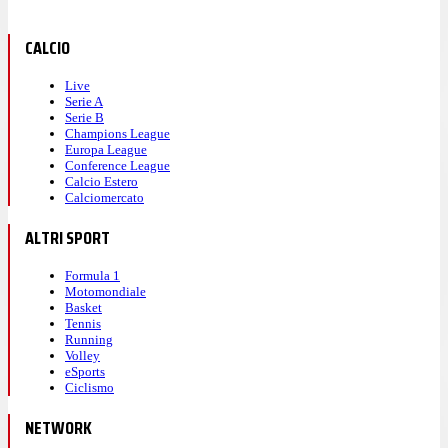
CALCIO
Live
Serie A
Serie B
Champions League
Europa League
Conference League
Calcio Estero
Calciomercato
ALTRI SPORT
Formula 1
Motomondiale
Basket
Tennis
Running
Volley
eSports
Ciclismo
NETWORK