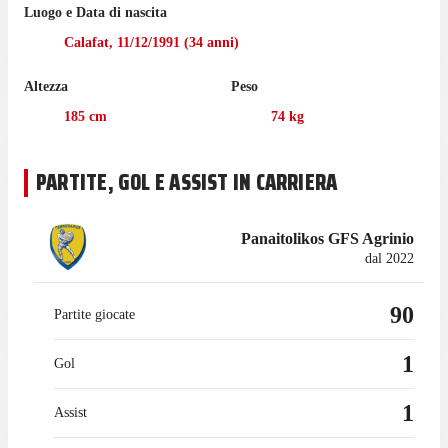
Luogo e Data di nascita
Mladen ha giocato 24 partite di Super League 1 nell'ultima
Calafat
,
11/12/1991
(
34
anni)
stagione con il Panaitolikos.
Altezza
Peso
Mladen ha iniziato la sua esperienza con il Panaitolikos
nell'agosto 2022, mentre prima giocava con FCV Farul
185
cm
74
kg
Constanţa, con cui ha collezionato 36 presenze in campionato.
PARTITE, GOL E ASSIST IN CARRIERA
Panaitolikos GFS Agrinio
dal 2022
90
Partite giocate
1
Gol
1
Assist