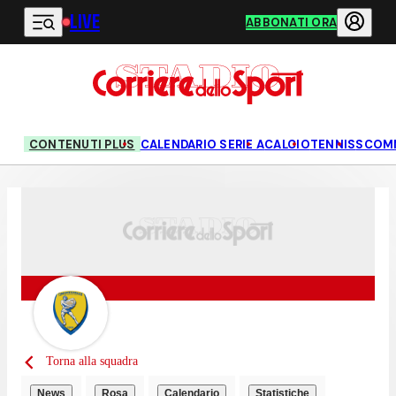
LIVE
Vai al contenuto principale
ABBONATI ORA
CONTENUTI PLUS
CALENDARIO SERIE A
CALCIO
TENNIS
SCOM
Torna alla squadra
News
Rosa
Calendario
Statistiche