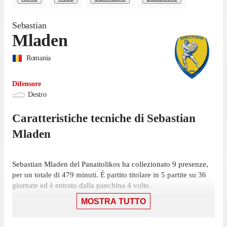
Sebastian
Mladen
Romania
Difensore
Destro
Caratteristiche tecniche di
Sebastian
Mladen
Sebastian Mladen del Panaitolikos ha collezionato 9 presenze,
per un totale di 479 minuti. É partito titolare in 5 partite su 36
giornate ed è entrato dalla panchina 4 volte.
MOSTRA TUTTO
Mladen ha giocato la sua ultima gara il 17 maggio, con il
Panaitolikos: un pareggio per 1-1 contro Panserraikos, in cui ha
giocato 90 minuti.