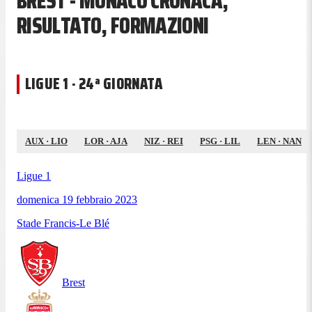
BREST - MONACO CRONACA,
RISULTATO, FORMAZIONI
LIGUE 1 · 24ª GIORNATA
AUX
·
LIO
LOR
·
AJA
NIZ
·
REI
PSG
·
LIL
LEN
·
NAN
Ligue 1
domenica 19 febbraio 2023
Stade Francis-Le Blé
Brest