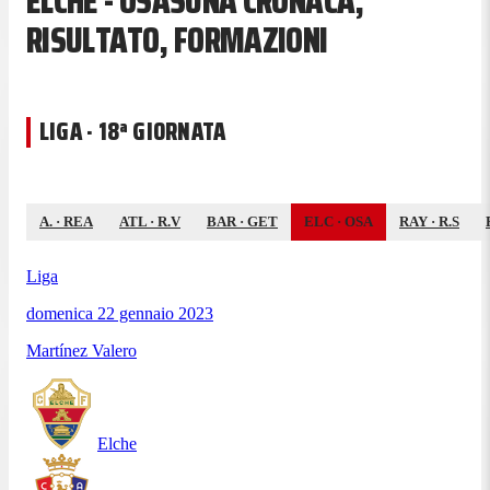
ELCHE - OSASUNA CRONACA,
RISULTATO, FORMAZIONI
LIGA · 18ª GIORNATA
A.
·
REA
ATL
·
R.V
BAR
·
GET
ELC
·
OSA
RAY
·
R.S
Liga
domenica 22 gennaio 2023
Martínez Valero
Elche