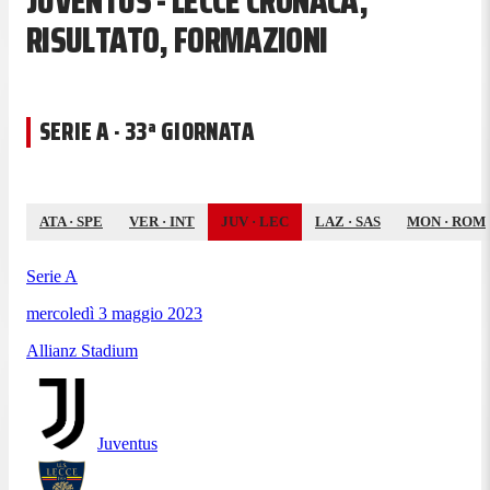
JUVENTUS - LECCE CRONACA,
RISULTATO, FORMAZIONI
SERIE A · 33ª GIORNATA
ATA
·
SPE
VER
·
INT
JUV
·
LEC
LAZ
·
SAS
MON
·
ROM
Serie A
mercoledì 3 maggio 2023
Allianz Stadium
Juventus