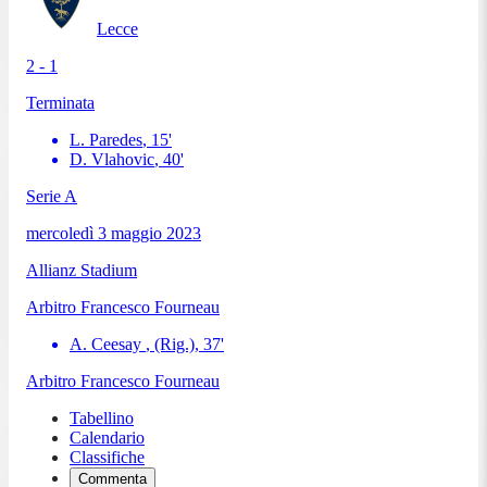
Lecce
2 - 1
Terminata
L. Paredes
,
15
'
D. Vlahovic
,
40
'
Serie A
mercoledì 3 maggio 2023
Allianz Stadium
Arbitro
Francesco Fourneau
A. Ceesay
, (Rig.)
,
37
'
Arbitro
Francesco Fourneau
Tabellino
Calendario
Classifiche
Commenta