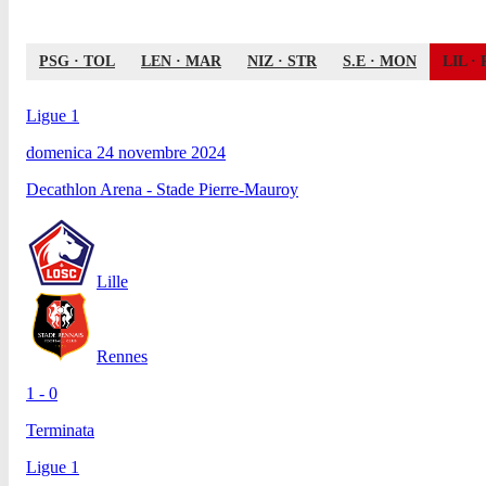
PSG
·
TOL
LEN
·
MAR
NIZ
·
STR
S.E
·
MON
LIL
·
Ligue 1
domenica 24 novembre 2024
Decathlon Arena - Stade Pierre-Mauroy
Lille
Rennes
1 - 0
Terminata
Ligue 1