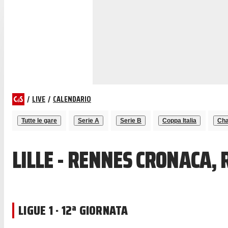
/
LIVE
/
CALENDARIO
Tutte le gare
Serie A
Serie B
Coppa Italia
Cha
LILLE - RENNES CRONACA,
LIGUE 1 · 12ª GIORNATA