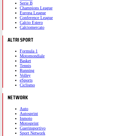
Serie B
Champions League
Europa League
Conference League
Calcio Estero
Calciomercato
ALTRI SPORT
Formula 1
Motomondiale
Basket
Tennis
Running
Volley
eSports
Ciclismo
NETWORK
Auto
Autosprint
Inmoto
Motosprint
Guerinsportivo
Sport Network