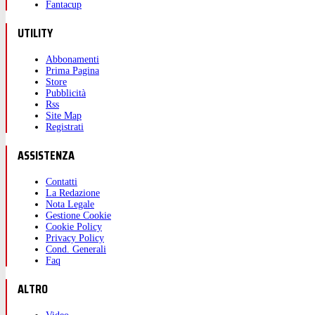
Fantacup
UTILITY
Abbonamenti
Prima Pagina
Store
Pubblicità
Rss
Site Map
Registrati
ASSISTENZA
Contatti
La Redazione
Nota Legale
Gestione Cookie
Cookie Policy
Privacy Policy
Cond. Generali
Faq
ALTRO