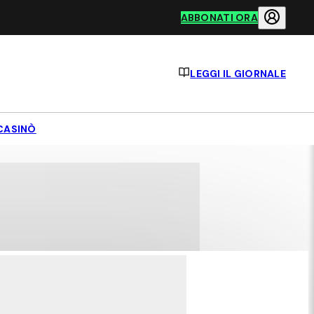
ABBONATI ORA
LEGGI IL GIORNALE
CASINÒ