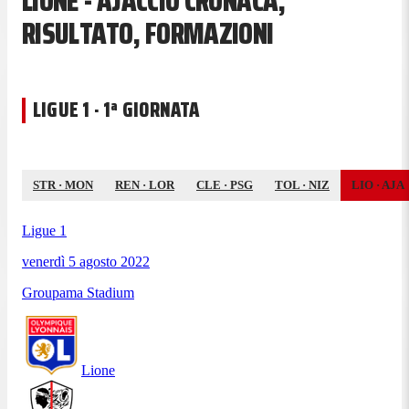
LIONE - AJACCIO CRONACA,
RISULTATO, FORMAZIONI
LIGUE 1 · 1ª GIORNATA
STR
·
MON
REN
·
LOR
CLE
·
PSG
TOL
·
NIZ
LIO
·
AJA
Ligue 1
venerdì 5 agosto 2022
Groupama Stadium
Lione