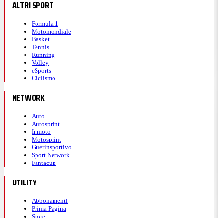
ALTRI SPORT
Formula 1
Motomondiale
Basket
Tennis
Running
Volley
eSports
Ciclismo
NETWORK
Auto
Autosprint
Inmoto
Motosprint
Guerinsportivo
Sport Network
Fantacup
UTILITY
Abbonamenti
Prima Pagina
Store