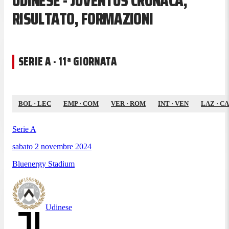
UDINESE - JUVENTUS CRONACA,
RISULTATO, FORMAZIONI
SERIE A · 11ª GIORNATA
BOL
·
LEC
EMP
·
COM
VER
·
ROM
INT
·
VEN
LAZ
·
C
Serie A
sabato 2 novembre 2024
Bluenergy Stadium
Udinese