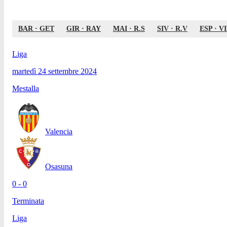
BAR
·
GET
GIR
·
RAY
MAI
·
R.S
SIV
·
R.V
ESP
·
VI
Liga
martedì 24 settembre 2024
Mestalla
Valencia
Osasuna
0 - 0
Terminata
Liga