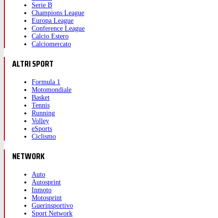
Serie B
Champions League
Europa League
Conference League
Calcio Estero
Calciomercato
ALTRI SPORT
Formula 1
Motomondiale
Basket
Tennis
Running
Volley
eSports
Ciclismo
NETWORK
Auto
Autosprint
Inmoto
Motosprint
Guerinsportivo
Sport Network