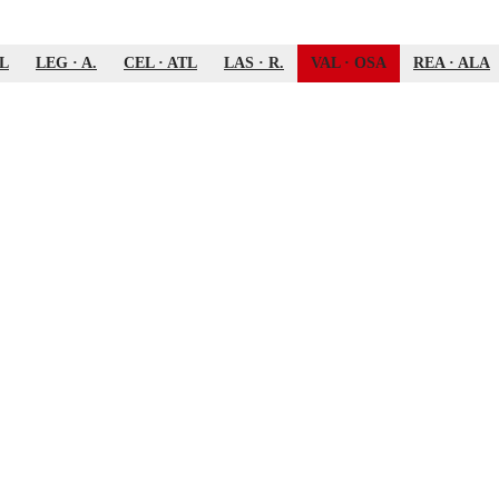
L
LEG
·
A.
CEL
·
ATL
LAS
·
R.
VAL
·
OSA
REA
·
ALA