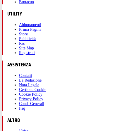
Fantacup
UTILITY
Abbonamenti
Prima Pagina
Store
Pubblicità
Rss
Site Map
Registrati
ASSISTENZA
Contatti
La Redazione
Nota Legale
Gestione Cookie
Cookie Policy
Privacy Policy
Cond. Generali
Faq
ALTRO