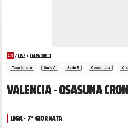
/
LIVE
/
CALENDARIO
Tutte le gare
Serie A
Serie B
Coppa Italia
Cha
VALENCIA - OSASUNA CRON
LIGA · 7ª GIORNATA