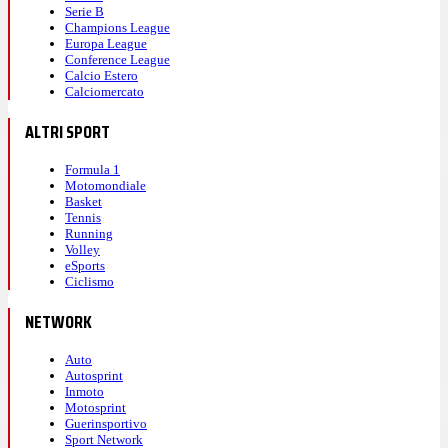
Serie B
Champions League
Europa League
Conference League
Calcio Estero
Calciomercato
ALTRI SPORT
Formula 1
Motomondiale
Basket
Tennis
Running
Volley
eSports
Ciclismo
NETWORK
Auto
Autosprint
Inmoto
Motosprint
Guerinsportivo
Sport Network