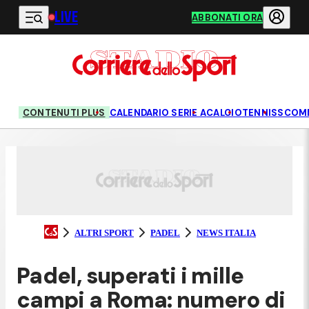
LIVE
Vai al contenuto principale
ABBONATI ORA
CONTENUTI PLUS
CALENDARIO SERIE A
CALCIO
TENNIS
SCOM
ALTRI SPORT
PADEL
NEWS ITALIA
Padel, superati i mille
campi a Roma: numero di