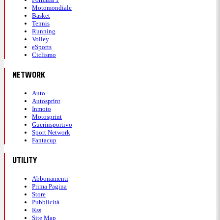
Motomondiale
Basket
Tennis
Running
Volley
eSports
Ciclismo
NETWORK
Auto
Autosprint
Inmoto
Motosprint
Guerinsportivo
Sport Network
Fantacup
UTILITY
Abbonamenti
Prima Pagina
Store
Pubblicità
Rss
Site Map