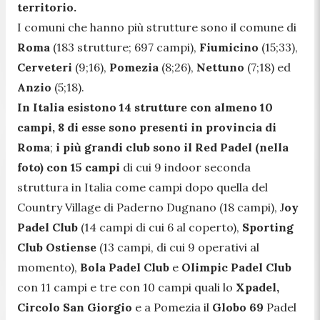
territorio.
I comuni che hanno più strutture sono il comune di
Roma
(183 strutture; 697 campi),
Fiumicino
(15;33),
Cerveteri
(9;16),
Pomezia
(8;26),
Nettuno
(7;18) ed
Anzio
(5;18).
In Italia esistono 14 strutture con almeno 10
campi, 8 di esse sono presenti in provincia di
Roma
;
i più grandi club sono il Red Padel (nella
foto) con 15 campi
di cui 9 indoor seconda
struttura in Italia come campi dopo quella del
Country Village di Paderno Dugnano (18 campi), J
oy
Padel Club
(14 campi di cui 6 al coperto),
Sporting
Club Ostiense
(13 campi, di cui 9 operativi al
momento),
Bola Padel Club
e
Olimpic Padel Club
con 11 campi e tre con 10 campi quali lo
Xpadel,
Circolo San Giorgio
e a Pomezia il
Globo 69
Padel