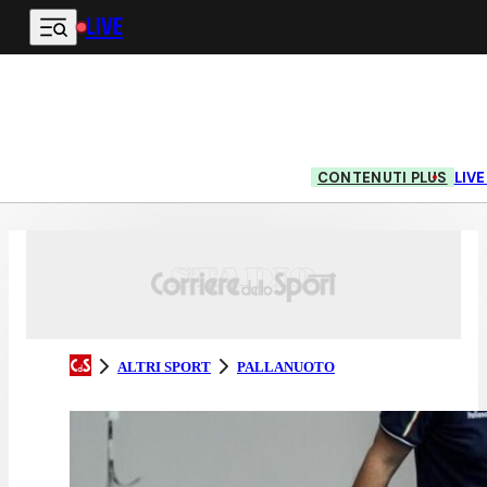
LIVE
Vai al contenuto principale
CONTENUTI PLUS
LIV
ALTRI SPORT
PALLANUOTO