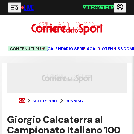
LIVE
Vai al contenuto principale
ABBONATI ORA
CONTENUTI PLUS
CALENDARIO SERIE A
CALCIO
TENNIS
SCOM
ALTRI SPORT
RUNNING
Giorgio Calcaterra al
Campionato Italiano 100