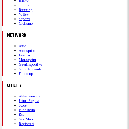
Basket
Tennis
Running
Volley
eSports
Ciclismo
NETWORK
Auto
Autosprint
Inmoto
Motosprint
Guerinsportivo
Sport Network
Fantacup
UTILITY
Abbonamenti
Prima Pagina
Store
Pubblicità
Rss
Site Map
Registrati