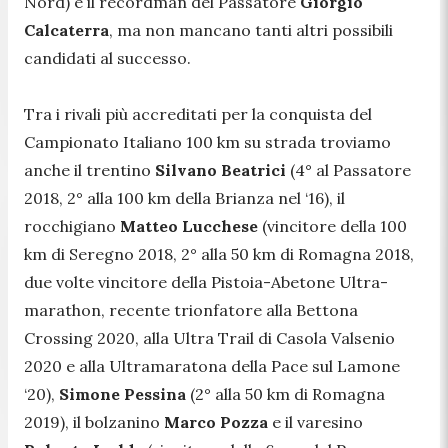
Nord) e il recordman del Passatore
Giorgio
Calcaterra
, ma non mancano tanti altri possibili
candidati al successo.
Tra i rivali più accreditati per la conquista del
Campionato Italiano 100 km su strada troviamo
anche il trentino
Silvano Beatrici
(4° al Passatore
2018, 2° alla 100 km della Brianza nel ‘16), il
rocchigiano
Matteo Lucchese
(vincitore della 100
km di Seregno 2018, 2° alla 50 km di Romagna 2018,
due volte vincitore della Pistoia-Abetone Ultra-
marathon, recente trionfatore alla Bettona
Crossing 2020, alla Ultra Trail di Casola Valsenio
2020 e alla Ultramaratona della Pace sul Lamone
‘20),
Simone Pessina
(2° alla 50 km di Romagna
2019), il bolzanino
Marco Pozza
e il varesino