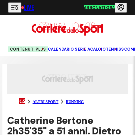
LIVE
Vai al contenuto principale
ABBONATI ORA
CONTENUTI PLUS
CALENDARIO SERIE A
CALCIO
TENNIS
SCOM
ALTRI SPORT
RUNNING
Catherine Bertone
2h35'35" a 51 anni. Dietro