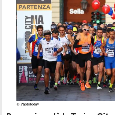
©
Phototoday