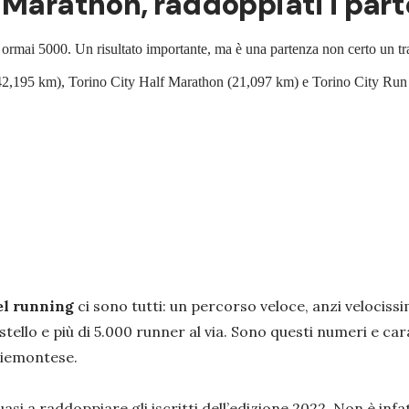
 Marathon, raddoppiati i par
tti ormai 5000. Un risultato importante, ma è una partenza non certo un
n (42,195 km), Torino City Half Marathon (21,097 km) e Torino City Run 
el running
ci sono tutti: un percorso veloce, anzi velocis
tello e più di 5.000 runner al via. Sono questi numeri e car
piemontese.
i a raddoppiare gli iscritti dell’edizione 2022. Non è infa