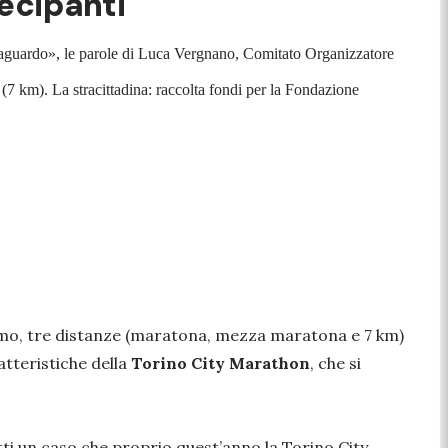
tecipanti
 traguardo», le parole di Luca Vergnano, Comitato Organizzatore
(7 km). La stracittadina: raccolta fondi per la Fondazione
simo, tre distanze (maratona, mezza maratona e 7 km)
atteristiche della
Torino City Marathon
, che si
tti un caso che proprio quest’anno la Torino City