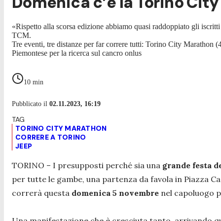
Domenica c’è la Torino City
«Rispetto alla scorsa edizione abbiamo quasi raddoppiato gli iscri
TCM.
Tre eventi, tre distanze per far correre tutti: Torino City Maratho
Piemontese per la ricerca sul cancro onlus
10
min
Pubblicato il
02.11.2023, 16:19
TORINO CITY MARATHON
CORRERE A TORINO
JEEP
TORINO – I presupposti perché sia una
grande festa d
per tutte le gambe, una partenza da favola in Piazza Cas
correrà questa
domenica 5 novembre
nel capoluogo 
Una manifestazione che è cresciuta tanto, arrivando quas