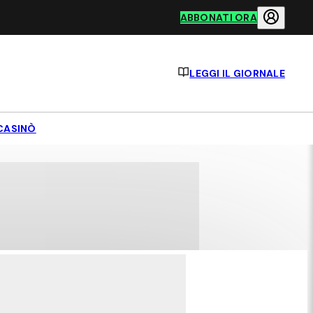
ABBONATI ORA
LEGGI IL GIORNALE
CASINÒ