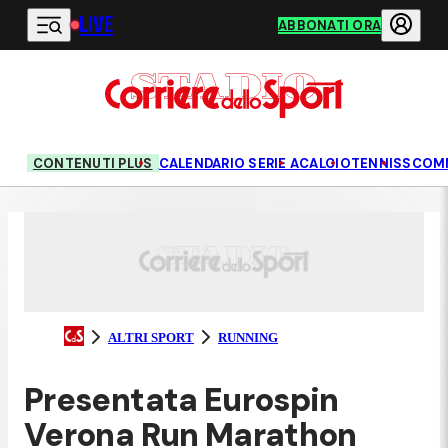
LIVE
Vai al contenuto principale
ABBONATI ORA
CONTENUTI PLUS
CALENDARIO SERIE A
CALCIO
TENNIS
SCOM
ALTRI SPORT
RUNNING
Presentata Eurospin
Verona Run Marathon