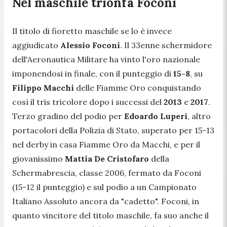
Nel maschile trionfa Foconi
Il titolo di fioretto maschile se lo è invece
aggiudicato
Alessio Foconi
. Il 33enne schermidore
dell'Aeronautica Militare ha vinto l'oro nazionale
imponendosi in finale, con il punteggio di
15-8
, su
Filippo Macchi
delle Fiamme Oro conquistando
così il tris tricolore dopo i successi del
2013
e
2017
.
Terzo gradino del podio per
Edoardo Luperi
, altro
portacolori della Polizia di Stato, superato per 15-13
nel derby in casa Fiamme Oro da Macchi, e per il
giovanissimo
Mattia De Cristofaro
della
Schermabrescia, classe 2006, fermato da Foconi
(15-12 il punteggio) e sul podio a un Campionato
Italiano Assoluto ancora da "cadetto". Foconi, in
quanto vincitore del titolo maschile, fa suo anche il