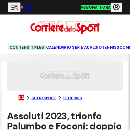
LIVE
Vai al contenuto principale
ABBONATI ORA
CONTENUTI PLUS
CALENDARIO SERIE A
CALCIO
TENNIS
SCOM
ALTRI SPORT
SCHERMA
Assoluti 2023, trionfo
Palumbo e Foconi: doppio