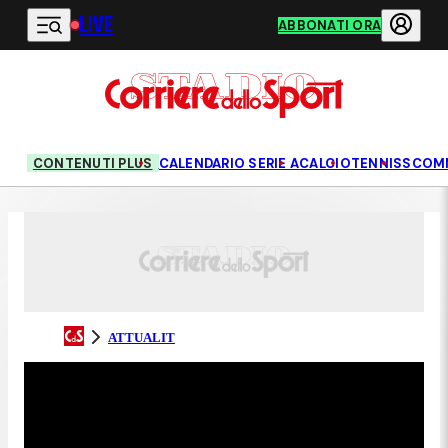
LIVE
Vai al contenuto principale
ABBONATI ORA
CONTENUTI PLUS
CALENDARIO SERIE A
CALCIO
TENNIS
SCOM
ATTUALIT