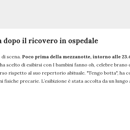
dopo il ricovero in ospedale
o di scena.
Poco prima della mezzanotte, intorno alle 23.4
a scelto di esibirsi con
I bambini fanno oh
, celebre brano
so rispetto al suo repertorio abituale.
"Tengo botta",
ha co
i fisiche precarie. L’esibizione è stata accolta da un lungo 