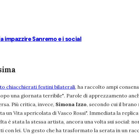
fa impazzire Sanremo e i social
ssima
 chiacchierati festini bilaterali
, ha raccolto ampi consensi
dopo una giornata terribile"
. Parole di apprezzamento anch
rsa. Più critica, invece,
Simona Izzo
, secondo cui il brano
ta un Vita spericolata di Vasco Rossi".
Immediata la replica
elta è stata la stessa artista, ancora una volta sui social: 
i con lei. Un gesto che ha trasformato la serata in un raccon