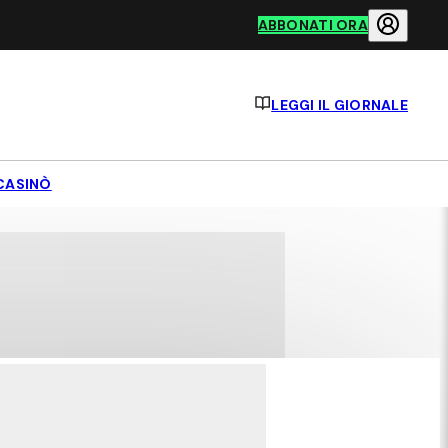
ABBONATI ORA
LEGGI IL GIORNALE
CASINÒ