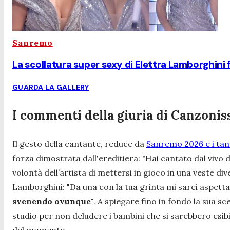
Sanremo
La scollatura super sexy di Elettra Lamborghini 
GUARDA LA GALLERY
I commenti della giuria di Canzoni
Il gesto della cantante, reduce da
Sanremo 2026 e i tanto
forza dimostrata dall'ereditiera:
"Hai cantato dal vivo 
volontà dell’artista di mettersi in gioco in una veste dive
Lamborghini:
"Da una con la tua grinta mi sarei aspetta
svenendo ovunque"
. A spiegare fino in fondo la sua sc
studio per non deludere i bambini che si sarebbero esibit
del momento.