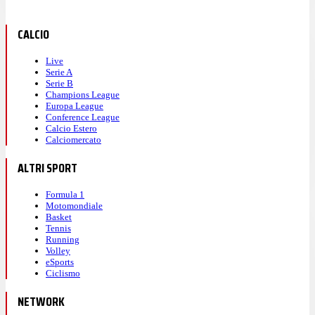
CALCIO
Live
Serie A
Serie B
Champions League
Europa League
Conference League
Calcio Estero
Calciomercato
ALTRI SPORT
Formula 1
Motomondiale
Basket
Tennis
Running
Volley
eSports
Ciclismo
NETWORK