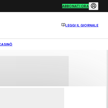
ABBONATI ORA
LEGGI IL GIORNALE
CASINÒ