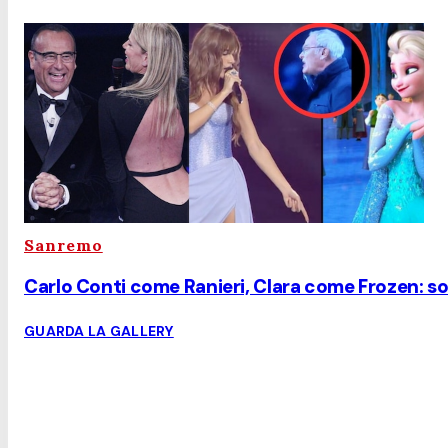
Sanremo
Carlo Conti come Ranieri, Clara come Frozen: soc
GUARDA LA GALLERY