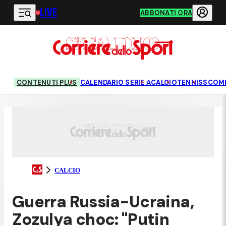
LIVE
Vai al contenuto principale
ABBONATI ORA
CONTENUTI PLUS
CALENDARIO SERIE A
CALCIO
TENNIS
SCOM
CALCIO
Guerra Russia-Ucraina,
Zozulya choc: "Putin