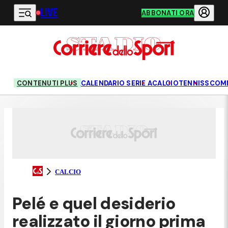
LIVE
Vai al contenuto principale
ABBONATI ORA
CONTENUTI PLUS
CALENDARIO SERIE A
CALCIO
TENNIS
SCOM
CALCIO
Pelé e quel desiderio
realizzato il giorno prima