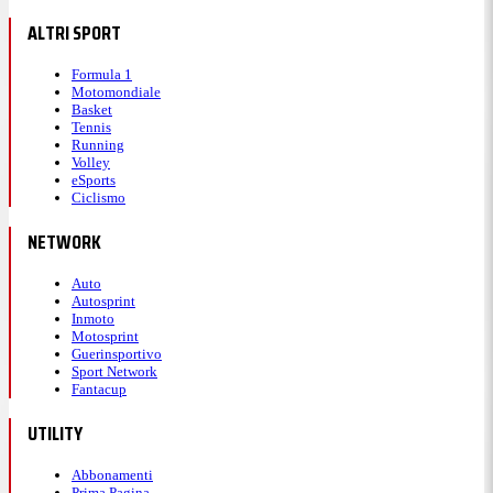
ALTRI SPORT
Formula 1
Motomondiale
Basket
Tennis
Running
Volley
eSports
Ciclismo
NETWORK
Auto
Autosprint
Inmoto
Motosprint
Guerinsportivo
Sport Network
Fantacup
UTILITY
Abbonamenti
Prima Pagina