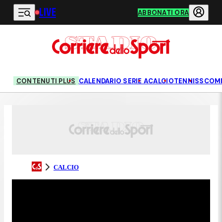
LIVE
Vai al contenuto principale
ABBONATI ORA
CONTENUTI PLUS
CALENDARIO SERIE A
CALCIO
TENNIS
SCOM
CALCIO