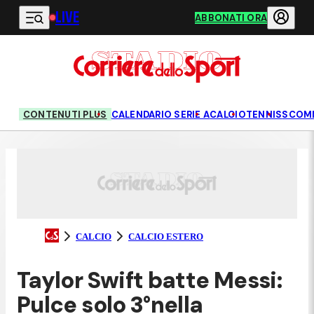
LIVE
Vai al contenuto principale
ABBONATI ORA
CONTENUTI PLUS
CALENDARIO SERIE A
CALCIO
TENNIS
SCOM
CALCIO
CALCIO ESTERO
Taylor Swift batte Messi:
Pulce solo 3°nella