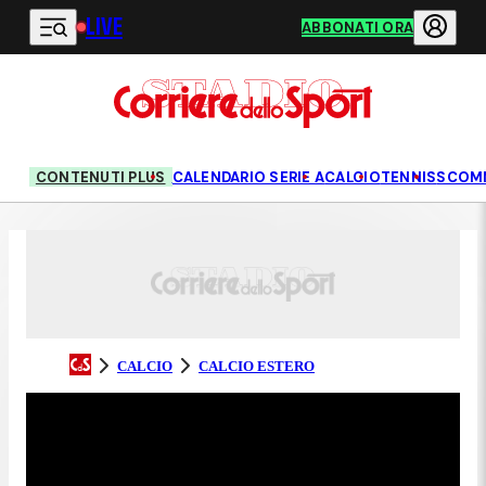
LIVE
Vai al contenuto principale
ABBONATI ORA
CONTENUTI PLUS
CALENDARIO SERIE A
CALCIO
TENNIS
SCOM
CALCIO
CALCIO ESTERO