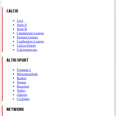
CALCIO
Live
Serie A
Serie B
Champions League
Europa League
Conference League
Calcio Estero
Calciomercato
ALTRI SPORT
Formula 1
Motomondiale
Basket
Tennis
Running
Volley
eSports
Ciclismo
NETWORK