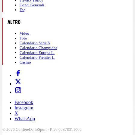
Privacy Policy
Cond. Generali
Faq
ALTRO
Video
Foto
Calendario Serie A
Calendario Champions
Calendario Europa L.
Calendario Premier L.
Casinò
Facebook
Instagram
X
WhatsApp
© 2026 CorriereDelloSport - P.Iva 00878311000