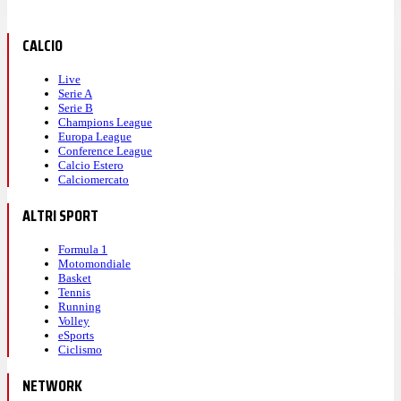
CALCIO
Live
Serie A
Serie B
Champions League
Europa League
Conference League
Calcio Estero
Calciomercato
ALTRI SPORT
Formula 1
Motomondiale
Basket
Tennis
Running
Volley
eSports
Ciclismo
NETWORK