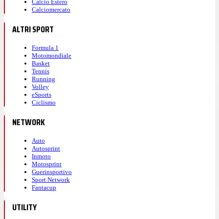
Calcio Estero
Calciomercato
ALTRI SPORT
Formula 1
Motomondiale
Basket
Tennis
Running
Volley
eSports
Ciclismo
NETWORK
Auto
Autosprint
Inmoto
Motosprint
Guerinsportivo
Sport Network
Fantacup
UTILITY