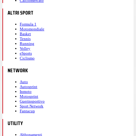
Calciomercato
ALTRI SPORT
Formula 1
Motomondiale
Basket
Tennis
Running
Volley
eSports
Ciclismo
NETWORK
Auto
Autosprint
Inmoto
Motosprint
Guerinsportivo
Sport Network
Fantacup
UTILITY
Abbonamenti